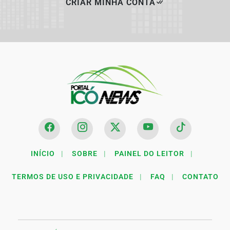
CRIAR MINHA CONTA
INÍCIO
|
SOBRE
|
PAINEL DO LEITOR
|
TERMOS DE USO E PRIVACIDADE
|
FAQ
|
CONTATO
Termos de Uso e Privacidade
Esse site utiliza cookies para melhorar sua experiência
de navegação. Ao continuar o acesso, entendemos que
você concorda com nossos Termos de Uso e