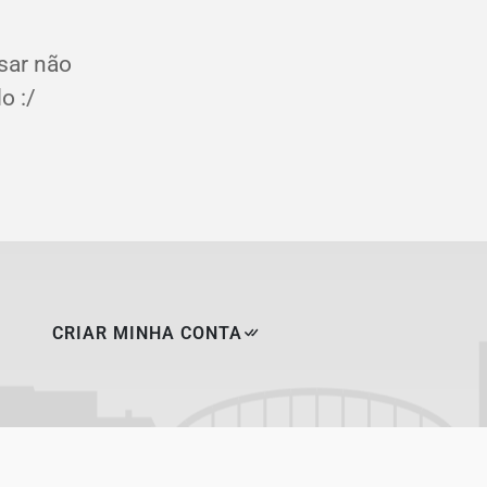
sar não
o :/
CRIAR MINHA CONTA