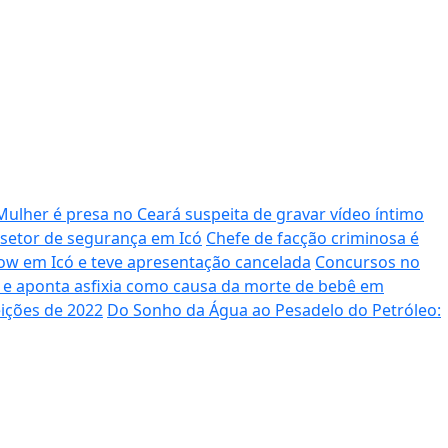
Mulher é presa no Ceará suspeita de gravar vídeo íntimo
setor de segurança em Icó
Chefe de facção criminosa é
ow em Icó e teve apresentação cancelada
Concursos no
l e aponta asfixia como causa da morte de bebê em
eições de 2022
Do Sonho da Água ao Pesadelo do Petróleo: