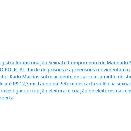
registra Importunação Sexual e Cumprimento de Mandado
 POLICIAL: Tarde de prisões e apreensões movimentam o 
ntor Kadu Martins sofre acidente de carro a caminho de sh
de até R$ 12,3 mil
Laudo da Pefoce descarta violência sexua
investigar corrupção eleitoral e coação de eleitores nas el
oberta