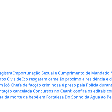
registra Importunação Sexual e Cumprimento de Mandado
os Civis de Icó resgatam camelão próximo a residência e 
m Icó
Chefe de facção criminosa é preso pela Polícia duran
ntação cancelada
Concursos no Ceará: confira os editais com
usa da morte de bebê em Fortaleza
Do Sonho da Água ao Pesa