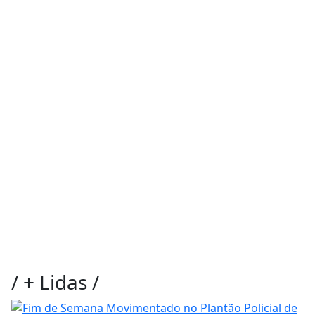
/
+ Lidas
/