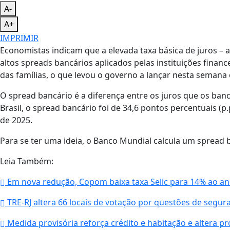
A-
A+
IMPRIMIR
Economistas indicam que a elevada taxa básica de juros – a 
altos spreads bancários aplicados pelas instituições fina
das famílias, o que levou o governo a lançar nesta seman
O spread bancário é a diferença entre os juros que os b
Brasil, o spread bancário foi de 34,6 pontos percentuais (
de 2025.
Para se ter uma ideia, o Banco Mundial calcula um spread
Leia Também:
Em nova redução, Copom baixa taxa Selic para 14% ao a
TRE-RJ altera 66 locais de votação por questões de segur
Medida provisória reforça crédito e habitação e altera 