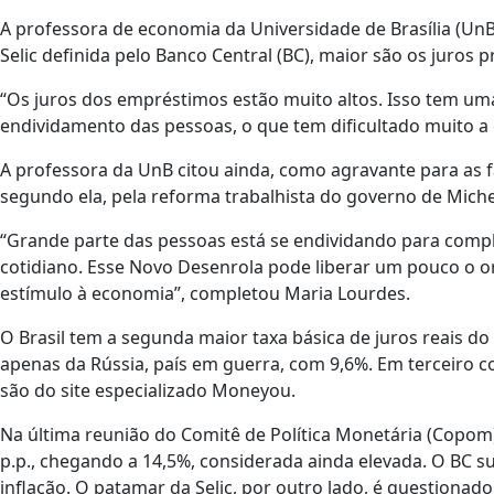
A professora de economia da Universidade de Brasília (UnB
Selic definida pelo Banco Central (BC), maior são os juros 
“Os juros dos empréstimos estão muito altos. Isso tem um
endividamento das pessoas, o que tem dificultado muito a 
A professora da UnB citou ainda, como agravante para as f
segundo ela, pela reforma trabalhista do governo de Miche
“Grande parte das pessoas está se endividando para comp
cotidiano. Esse Novo Desenrola pode liberar um pouco o 
estímulo à economia”, completou Maria Lourdes.
O Brasil tem a segunda maior taxa básica de juros reais d
apenas da Rússia, país em guerra, com 9,6%. Em terceiro 
são do site especializado Moneyou.
Na última reunião do Comitê de Política Monetária (Copom) 
p.p., chegando a 14,5%, considerada ainda elevada. O BC su
inflação. O patamar da Selic, por outro lado, é questionad