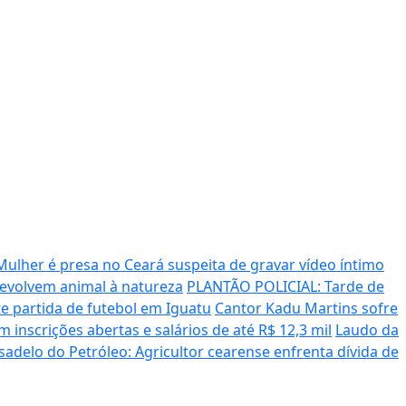
Mulher é presa no Ceará suspeita de gravar vídeo íntimo
devolvem animal à natureza
PLANTÃO POLICIAL: Tarde de
te partida de futebol em Iguatu
Cantor Kadu Martins sofre
 inscrições abertas e salários de até R$ 12,3 mil
Laudo da
delo do Petróleo: Agricultor cearense enfrenta dívida de