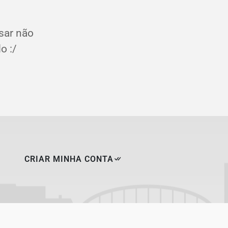
sar não
o :/
CRIAR MINHA CONTA