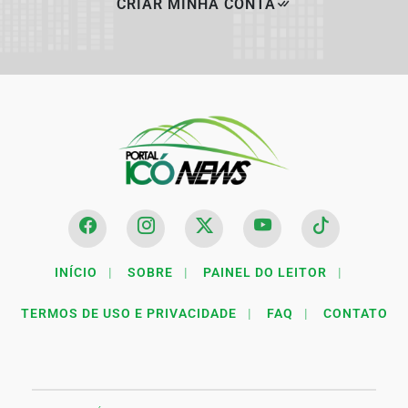
CRIAR MINHA CONTA
INÍCIO
|
SOBRE
|
PAINEL DO LEITOR
|
TERMOS DE USO E PRIVACIDADE
|
FAQ
|
CONTATO
Termos de Uso e Privacidade
Esse site utiliza cookies para melhorar sua experiência
de navegação. Ao continuar o acesso, entendemos que
você concorda com nossos Termos de Uso e