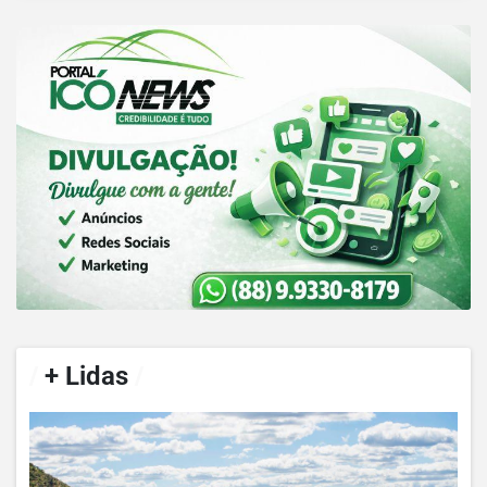
/
+ Lidas
/