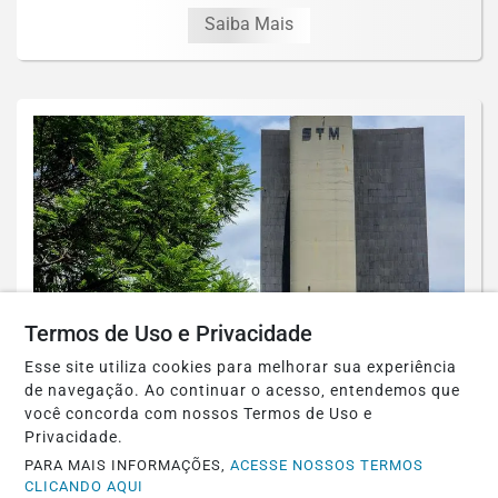
Saiba Mais
Termos de Uso e Privacidade
Esse site utiliza cookies para melhorar sua experiência
BRASIL
de navegação. Ao continuar o acesso, entendemos que
você concorda com nossos Termos de Uso e
STM determina perda de patente de
Privacidade.
militar acusado de transmitir HIV
PARA MAIS INFORMAÇÕES,
ACESSE NOSSOS TERMOS
CLICANDO AQUI
Saiba Mais