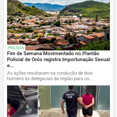
POLÍCIA
Fim de Semana Movimentado no Plantão
Policial de Orós registra Importunação Sexual
e...
As ações resultaram na condução de dois
homens às delegacias da região para os...