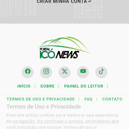
CRIAR MINHA CONTA
INÍCIO
|
SOBRE
|
PAINEL DO LEITOR
|
TERMOS DE USO E PRIVACIDADE
|
FAQ
|
CONTATO
Termos de Uso e Privacidade
Esse site utiliza cookies para melhorar sua experiência
de navegação. Ao continuar o acesso, entendemos que
você concorda com nossos Termos de Uso e