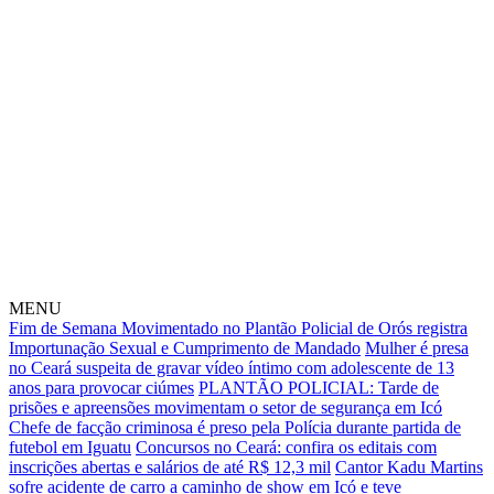
MENU
Fim de Semana Movimentado no Plantão Policial de Orós registra
Importunação Sexual e Cumprimento de Mandado
Mulher é presa
no Ceará suspeita de gravar vídeo íntimo com adolescente de 13
anos para provocar ciúmes
PLANTÃO POLICIAL: Tarde de
prisões e apreensões movimentam o setor de segurança em Icó
Chefe de facção criminosa é preso pela Polícia durante partida de
futebol em Iguatu
Concursos no Ceará: confira os editais com
inscrições abertas e salários de até R$ 12,3 mil
Cantor Kadu Martins
sofre acidente de carro a caminho de show em Icó e teve