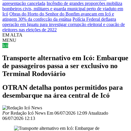
apresentação cancelada
Incêndio de grandes proporções mobiliza
bombeiros civis, militares e guarda municipal perto de viaduto em
Icó
Obras do Horto do Senhor do Bonfim avançam em Icó e
atingem 30% da confecção da estátua
Polícia Federal deflagra
operação em Iguatu para investigar corrupção eleitoral e coação de
eleitores nas eleições de 2022
EM ALTA
MENU
Icó
Transporte alternativo em Icó: Embarque
de passageiros passa a ser exclusivo no
Terminal Rodoviário
OTRAN detalha pontos permitidos para
desembarque na área central de Icó
Por
Redação Icó News
Em
06/07/2026 12:09
Atualizado
06/07/2026 12:13