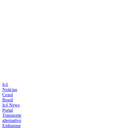
Icó
Notícias
Ceará
Brasil
Icó News
Portal
Transporte
alternativo
Embarque