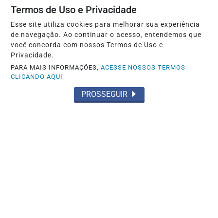
Termos de Uso e Privacidade
Entenda o que muda com a nova Lei do
Frete
Esse site utiliza cookies para melhorar sua experiência
de navegação. Ao continuar o acesso, entendemos que
Saiba Mais
você concorda com nossos Termos de Uso e
Privacidade.
PARA MAIS INFORMAÇÕES,
ACESSE NOSSOS TERMOS
CLICANDO AQUI
PROSSEGUIR
BRASIL
Durigan diz que aumento da dívida