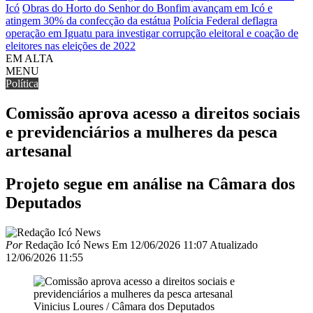
Icó
Obras do Horto do Senhor do Bonfim avançam em Icó e
atingem 30% da confecção da estátua
Polícia Federal deflagra
operação em Iguatu para investigar corrupção eleitoral e coação de
eleitores nas eleições de 2022
EM ALTA
MENU
Política
Comissão aprova acesso a direitos sociais
e previdenciários a mulheres da pesca
artesanal
Projeto segue em análise na Câmara dos
Deputados
Por
Redação Icó News
Em
12/06/2026 11:07
Atualizado
12/06/2026 11:55
Vinicius Loures / Câmara dos Deputados