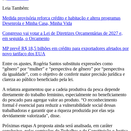
Leia Também:
Medida provisória reforça crédito e habitação e altera programas
Desenrola e Minha Casa, Minha Vida
Congresso vai votar a Lei de Diretrizes Orçamentárias de 2027 e,
em seguida, o Orçamento
MP prevê R$ 18,5 bilhões em crédito para exportadores afetados por
novo tarifaço dos EUA
Entre os ajustes, Rogéria Santos substituiu expressões como
“gênero” por “mulher” e “perspectiva de gênero” por “perspectiva
da igualdade”, com o objetivo de conferir maior precisão jurídica e
clareza ao público beneficiado pela lei.
A relatora argumentou que a cadeia produtiva da pesca depende
diretamente do trabalho feminino, especialmente no beneficiamento
do pescado para agregar valor ao produto. “O reconhecimento
formal é essencial para reduzir a vulnerabilidade social dessas
trabalhadoras e garantir que a riqueza produzida por elas seja
devidamente valorizada”, disse.
Próximas etapas A proposta ainda será analisada, em caráter
conclusivo, pelas comissões de Trabalho; e de Constituição e Justiça