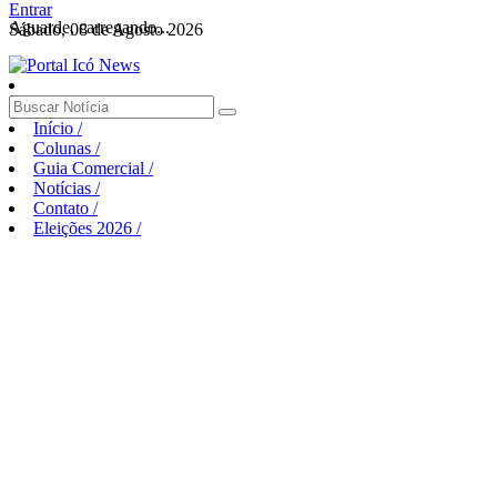
Entrar
Aguarde, carregando...
Sábado, 08 de Agosto 2026
Início
/
Colunas
/
Guia Comercial
/
Notícias
/
Contato
/
Eleições 2026
/