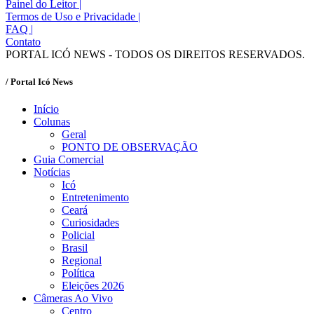
Painel do Leitor
|
Termos de Uso e Privacidade
|
FAQ
|
Contato
PORTAL ICÓ NEWS - TODOS OS DIREITOS RESERVADOS.
/ Portal Icó News
Início
Colunas
Geral
PONTO DE OBSERVAÇÃO
Guia Comercial
Notícias
Icó
Entretenimento
Ceará
Curiosidades
Policial
Brasil
Regional
Política
Eleições 2026
Câmeras Ao Vivo
Centro