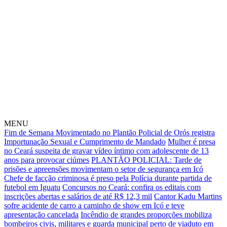
MENU
Fim de Semana Movimentado no Plantão Policial de Orós registra
Importunação Sexual e Cumprimento de Mandado
Mulher é presa
no Ceará suspeita de gravar vídeo íntimo com adolescente de 13
anos para provocar ciúmes
PLANTÃO POLICIAL: Tarde de
prisões e apreensões movimentam o setor de segurança em Icó
Chefe de facção criminosa é preso pela Polícia durante partida de
futebol em Iguatu
Concursos no Ceará: confira os editais com
inscrições abertas e salários de até R$ 12,3 mil
Cantor Kadu Martins
sofre acidente de carro a caminho de show em Icó e teve
apresentação cancelada
Incêndio de grandes proporções mobiliza
bombeiros civis, militares e guarda municipal perto de viaduto em