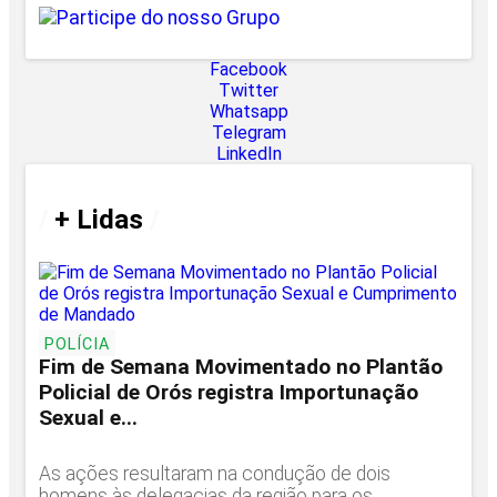
Facebook
Twitter
Whatsapp
Telegram
LinkedIn
/
+ Lidas
/
POLÍCIA
Fim de Semana Movimentado no Plantão
Policial de Orós registra Importunação
Sexual e...
As ações resultaram na condução de dois
homens às delegacias da região para os...