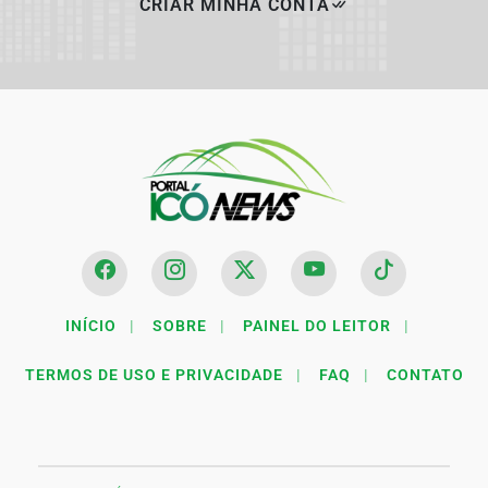
CRIAR MINHA CONTA
INÍCIO
|
SOBRE
|
PAINEL DO LEITOR
|
TERMOS DE USO E PRIVACIDADE
|
FAQ
|
CONTATO
Termos de Uso e Privacidade
Esse site utiliza cookies para melhorar sua experiência
de navegação. Ao continuar o acesso, entendemos que
você concorda com nossos Termos de Uso e