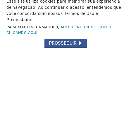
Esse site utiliza cookies para melhorar sua experiência
de navegação. Ao continuar o acesso, entendemos que
você concorda com nossos Termos de Uso e
Privacidade.
PARA MAIS INFORMAÇÕES,
ACESSE NOSSOS TERMOS
CLICANDO AQUI
PROSSEGUIR
BRASIL
STM determina perda de patente de
militar acusado de transmitir HIV
Saiba Mais