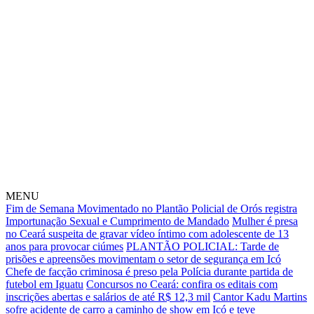
MENU
Fim de Semana Movimentado no Plantão Policial de Orós registra
Importunação Sexual e Cumprimento de Mandado
Mulher é presa
no Ceará suspeita de gravar vídeo íntimo com adolescente de 13
anos para provocar ciúmes
PLANTÃO POLICIAL: Tarde de
prisões e apreensões movimentam o setor de segurança em Icó
Chefe de facção criminosa é preso pela Polícia durante partida de
futebol em Iguatu
Concursos no Ceará: confira os editais com
inscrições abertas e salários de até R$ 12,3 mil
Cantor Kadu Martins
sofre acidente de carro a caminho de show em Icó e teve