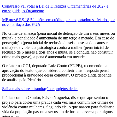
Congresso vai votar a Lei de Diretrizes Orçamentárias de 2027 e,
em seguida, o Orçamento
MP prevê R$ 18,5 bilhões em crédito para exportadores afetados por
novo tarifaço dos EUA
No crime de ameaça (pena inicial de detenção de um a seis meses ou
multa), a penalidade é aumentada de um terço a metade. Em caso de
perseguição (pena inicial de reclusão de seis meses a dois anos e
multa) e de violência psicológica contra a mulher (pena inicial de
reclusão de 6 meses a dois anos e multa, se a conduta não constituir
crime mais grave), a pena é aumentada em metade.
O relator na CCJ, deputado Luiz Couto (PT-PB), recomendou a
aprovação do texto, que considerou conferir uma “resposta penal
proporcional à gravidade dessa conduta”. O projeto ainda depende
de análise pelo Plenário.
Saiba mais sobre a tramitação e projetos de lei
Prática comum O autor, Flávio Nogueira, disse que apresentou o
projeto para coibir uma prática cada vez mais comum nos crimes de
violência contra mulheres. Segundo ele, o que nasceu para facilitar a
vida da população passou a ser usado de forma perversa por alguns
agressores.