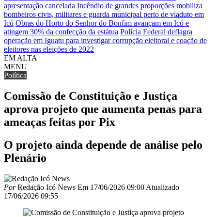
apresentação cancelada
Incêndio de grandes proporções mobiliza
bombeiros civis, militares e guarda municipal perto de viaduto em
Icó
Obras do Horto do Senhor do Bonfim avançam em Icó e
atingem 30% da confecção da estátua
Polícia Federal deflagra
operação em Iguatu para investigar corrupção eleitoral e coação de
eleitores nas eleições de 2022
EM ALTA
MENU
Política
Comissão de Constituição e Justiça
aprova projeto que aumenta penas para
ameaças feitas por Pix
O projeto ainda depende de análise pelo
Plenário
Por
Redação Icó News
Em
17/06/2026 09:00
Atualizado
17/06/2026 09:55