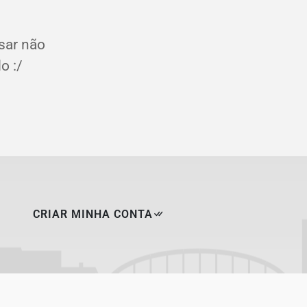
sar não
o :/
CRIAR MINHA CONTA