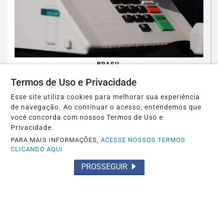
BRASIL
Assinatura digital e lacração impedem
Termos de Uso e Privacidade
alteração em sistemas eleitorais
Esse site utiliza cookies para melhorar sua experiência
de navegação. Ao continuar o acesso, entendemos que
Saiba Mais
você concorda com nossos Termos de Uso e
Privacidade.
PARA MAIS INFORMAÇÕES,
ACESSE NOSSOS TERMOS
CLICANDO AQUI
PROSSEGUIR