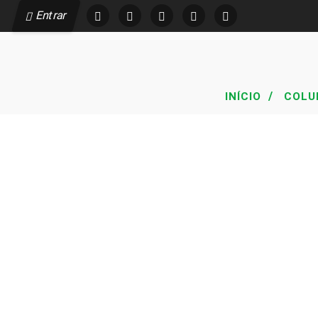
Entrar
/
INÍCIO
COLU