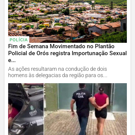
POLÍCIA
Fim de Semana Movimentado no Plantão
Policial de Orós registra Importunação Sexual
e...
As ações resultaram na condução de dois
homens às delegacias da região para os...