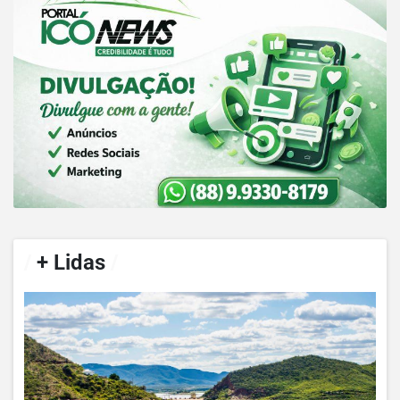
/
+ Lidas
/