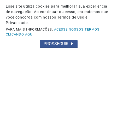
Esse site utiliza cookies para melhorar sua experiência
BRASIL
de navegação. Ao continuar o acesso, entendemos que
Durigan diz que aumento da dívida
você concorda com nossos Termos de Uso e
Privacidade.
decorre dos juros, não dos gastos
PARA MAIS INFORMAÇÕES,
ACESSE NOSSOS TERMOS
CLICANDO AQUI
Saiba Mais
PROSSEGUIR