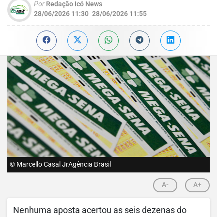
Por
Redação Icó News
28/06/2026 11:30
28/06/2026 11:55
© Marcello Casal JrAgência Brasil
A-
A+
Nenhuma aposta acertou as seis dezenas do