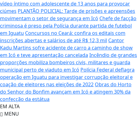
vídeo íntimo com adolescente de 13 anos para provocar
ciúmes
PLANTÃO POLICIAL: Tarde de prisões e apreensões
movimentam o setor de segurança em Icó
Chefe de facção
criminosa é preso pela Polícia durante partida de futebol
em Iguatu
Concursos no Ceará: confira os editais com
inscrições abertas e salários de até R$ 12,3 mil
Cantor
Kadu Martins sofre acidente de carro a caminho de show
em Icó e teve apresentação cancelada
Incêndio de grandes
proporções mobiliza bombeiros civis, militares e guarda
municipal perto de viaduto em Icó
Polícia Federal deflagra
operação em Iguatu para investigar corrupção eleitoral e
coação de eleitores nas eleições de 2022
Obras do Horto
do Senhor do Bonfim avançam em Icó e atingem 30% da
confecção da estátua
EM ALTA
MENU