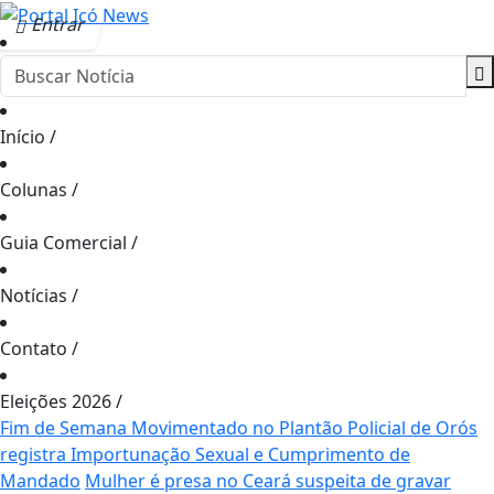
Entrar
Início
/
Colunas
/
Guia Comercial
/
Notícias
/
Contato
/
Eleições 2026
/
Fim de Semana Movimentado no Plantão Policial de Orós
registra Importunação Sexual e Cumprimento de
Mandado
Mulher é presa no Ceará suspeita de gravar