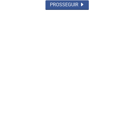
PROSSEGUIR
BRASIL
Durigan diz que aumento da dívida
decorre dos juros, não dos gastos
Saiba Mais
MAIS POSTAGENS
Não possui uma conta?