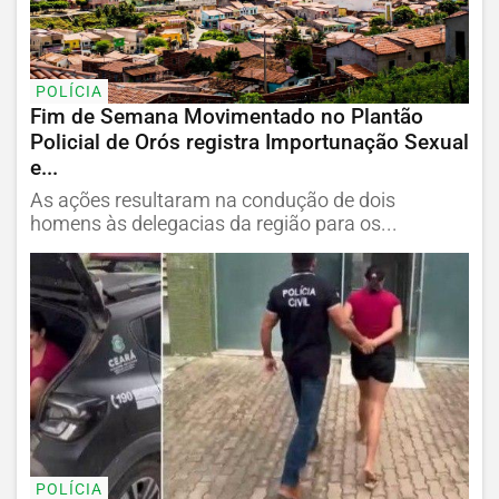
POLÍCIA
Fim de Semana Movimentado no Plantão
Policial de Orós registra Importunação Sexual
e...
As ações resultaram na condução de dois
homens às delegacias da região para os...
POLÍCIA