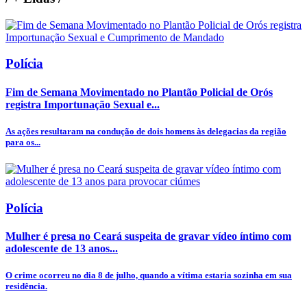
Polícia
Fim de Semana Movimentado no Plantão Policial de Orós
registra Importunação Sexual e...
As ações resultaram na condução de dois homens às delegacias da região
para os...
Polícia
Mulher é presa no Ceará suspeita de gravar vídeo íntimo com
adolescente de 13 anos...
O crime ocorreu no dia 8 de julho, quando a vítima estaria sozinha em sua
residência.