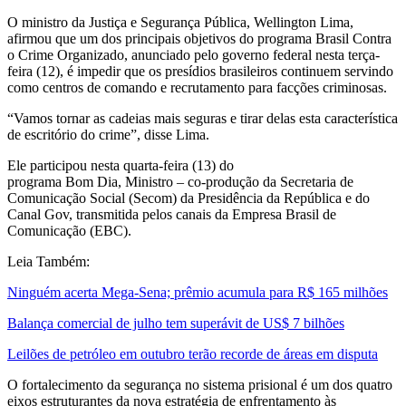
O ministro da Justiça e Segurança Pública, Wellington Lima,
afirmou que um dos principais objetivos do programa Brasil Contra
o Crime Organizado, anunciado pelo governo federal nesta terça-
feira (12), é impedir que os presídios brasileiros continuem servindo
como centros de comando e recrutamento para facções criminosas.
“Vamos tornar as cadeias mais seguras e tirar delas esta característica
de escritório do crime”, disse Lima.
Ele participou nesta quarta-feira (13) do
programa Bom Dia, Ministro – co-produção da Secretaria de
Comunicação Social (Secom) da Presidência da República e do
Canal Gov, transmitida pelos canais da Empresa Brasil de
Comunicação (EBC).
Leia Também:
Ninguém acerta Mega-Sena; prêmio acumula para R$ 165 milhões
Balança comercial de julho tem superávit de US$ 7 bilhões
Leilões de petróleo em outubro terão recorde de áreas em disputa
O fortalecimento da segurança no sistema prisional é um dos quatro
eixos estruturantes da nova estratégia de enfrentamento às