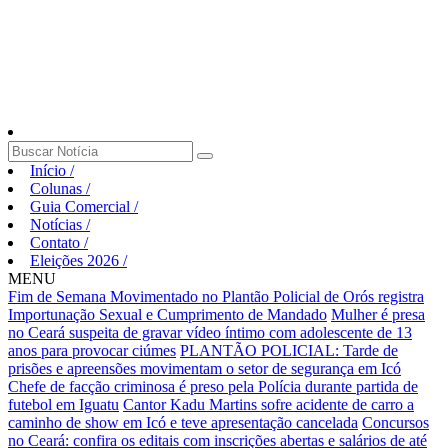
Início
/
Colunas
/
Guia Comercial
/
Notícias
/
Contato
/
Eleições 2026
/
MENU
Fim de Semana Movimentado no Plantão Policial de Orós registra
Importunação Sexual e Cumprimento de Mandado
Mulher é presa
no Ceará suspeita de gravar vídeo íntimo com adolescente de 13
anos para provocar ciúmes
PLANTÃO POLICIAL: Tarde de
prisões e apreensões movimentam o setor de segurança em Icó
Chefe de facção criminosa é preso pela Polícia durante partida de
futebol em Iguatu
Cantor Kadu Martins sofre acidente de carro a
caminho de show em Icó e teve apresentação cancelada
Concursos
no Ceará: confira os editais com inscrições abertas e salários de até