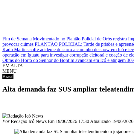
Fim de Semana Movimentado no Plantão Policial de Orós registra 
provocar ciúmes
PLANTÃO POLICIAL: Tarde de prisões e apreensõe
Kadu Martins sofre acidente de carro a caminho de show em Icó e te
operação em Iguatu para investigar corrupção eleitoral e coação de ele
Obras do Horto do Senhor do Bonfim avançam em Icó e atingem 30% 
EM ALTA
MENU
Brasil
Alta demanda faz SUS ampliar teleatendim
Por
Redação Icó News
Em
19/06/2026 17:30
Atualizado
19/06/2026