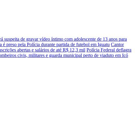
á suspeita de gravar vídeo íntimo com adolescente de 13 anos para
 é preso pela Polícia durante partida de futebol em Iguatu
Cantor
scrições abertas e salários de até R$ 12,3 mil
Polícia Federal deflagra
mbeiros civis, militares e guarda municipal perto de viaduto em Icó