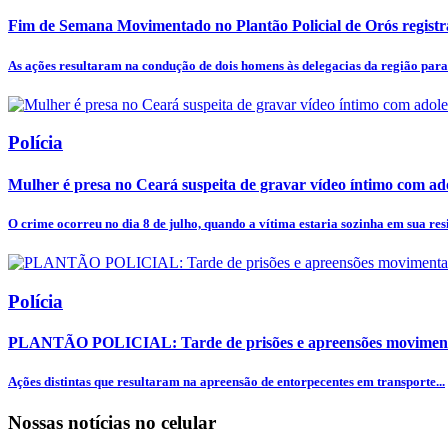
Fim de Semana Movimentado no Plantão Policial de Orós registr
As ações resultaram na condução de dois homens às delegacias da região para 
Polícia
Mulher é presa no Ceará suspeita de gravar vídeo íntimo com ado
O crime ocorreu no dia 8 de julho, quando a vítima estaria sozinha em sua res
Polícia
PLANTÃO POLICIAL: Tarde de prisões e apreensões movimentam
Ações distintas que resultaram na apreensão de entorpecentes em transporte...
Nossas notícias
no celular