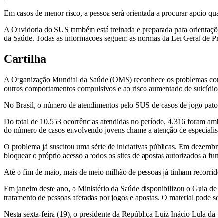
Em casos de menor risco, a pessoa será orientada a procurar apoio 
A Ouvidoria do SUS também está treinada e preparada para orientações
da Saúde. Todas as informações seguem as normas da Lei Geral de 
Cartilha
A Organização Mundial da Saúde (OMS) reconhece os problemas com j
outros comportamentos compulsivos e ao risco aumentado de suicídio 
No Brasil, o número de atendimentos pelo SUS de casos de jogo pato
Do total de 10.553 ocorrências atendidas no período, 4.316 foram amb
do número de casos envolvendo jovens chame a atenção de especialis
O problema já suscitou uma série de iniciativas públicas. Em dezembr
bloquear o próprio acesso a todos os sites de apostas autorizados a fu
Até o fim de maio, mais de meio milhão de pessoas já tinham recorrid
Em janeiro deste ano, o Ministério da Saúde disponibilizou o Guia 
tratamento de pessoas afetadas por jogos e apostas. O material pode se
Nesta sexta-feira (19), o presidente da República Luiz Inácio Lula da