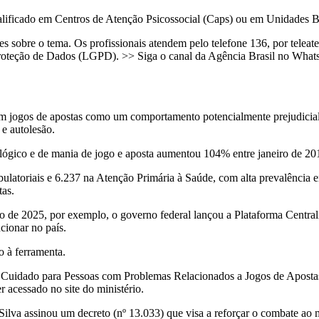
qualificado em Centros de Atenção Psicossocial (Caps) ou em Unidades 
 sobre o tema. Os profissionais atendem pelo telefone 136, por teleat
Proteção de Dados (LGPD). >> Siga o canal da Agência Brasil no Wha
ogos de apostas como um comportamento potencialmente prejudicial à 
e autolesão.
lógico e de mania de jogo e aposta aumentou 104% entre janeiro de 20
ulatoriais e 6.237 na Atenção Primária à Saúde, com alta prevalência 
tas.
o de 2025, por exemplo, o governo federal lançou a Plataforma Central
ncionar no país.
o à ferramenta.
de Cuidado para Pessoas com Problemas Relacionados a Jogos de Aposta
r acessado no site do ministério.
 Silva assinou um decreto (nº 13.033) que visa a reforçar o combate ao 