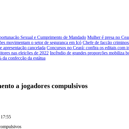
Importunação Sexual e Cumprimento de Mandado
Mulher é presa no Cear
s movimentam o setor de segurança em Icó
Chefe de facção criminosa
ve apresentação cancelada
Concursos no Ceará: confira os editais com in
itores nas eleições de 2022
Incêndio de grandes proporções mobiliza bo
da confecção da estátua
ento a jogadores compulsivos
 17:55