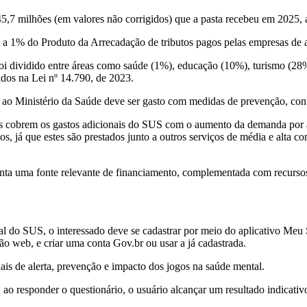
5,7 milhões (em valores não corrigidos) que a pasta recebeu em 2025, a 
 a 1% do Produto da Arrecadação de tributos pagos pelas empresas de a
oi dividido entre áreas como saúde (1%), educação (10%), turismo (28%
idos na Lei nº 14.790, de 2023.
 ao Ministério da Saúde deve ser gasto com medidas de prevenção, contr
es cobrem os gastos adicionais do SUS com o aumento da demanda por 
s, já que estes são prestados junto a outros serviços de média e alta
enta uma fonte relevante de financiamento, complementada com recurso
l do SUS, o interessado deve se cadastrar por meio do aplicativo Meu S
são web, e criar uma conta Gov.br ou usar a já cadastrada.
s de alerta, prevenção e impacto dos jogos na saúde mental.
Se, ao responder o questionário, o usuário alcançar um resultado indica