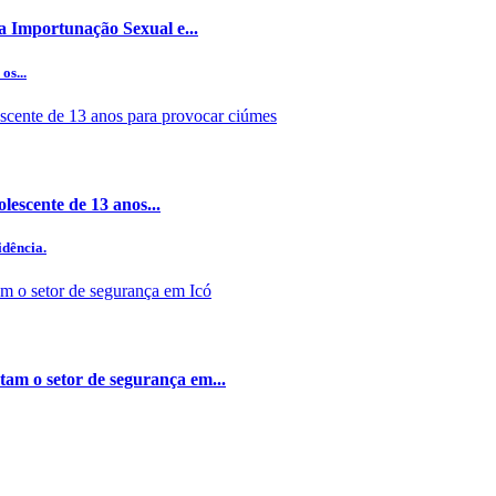
a Importunação Sexual e...
os...
lescente de 13 anos...
idência.
 o setor de segurança em...