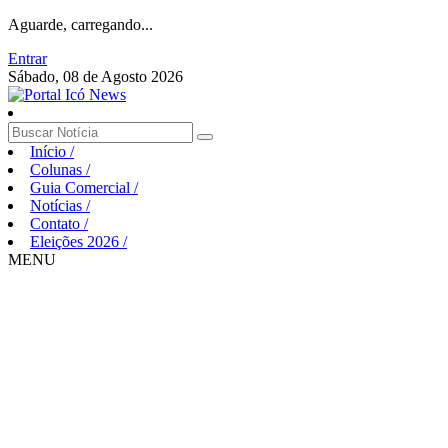
Aguarde, carregando...
Entrar
Sábado, 08 de Agosto 2026
Início
/
Colunas
/
Guia Comercial
/
Notícias
/
Contato
/
Eleições 2026
/
MENU