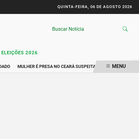
QUINTA-FEIRA, 06 DE AGOSTO 2026
ELEIÇÕES 2026
MENU
DADO
MULHER É PRESA NO CEARÁ SUSPEITA DE GRAVAR VÍDEO Í