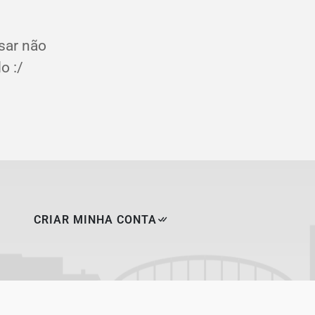
sar não
o :/
CRIAR MINHA CONTA