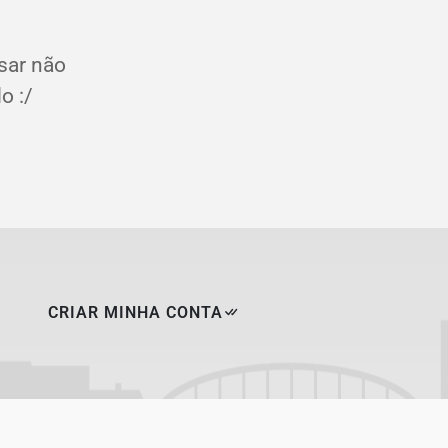
sar não
o :/
CRIAR MINHA CONTA