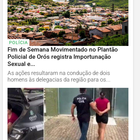
POLÍCIA
Fim de Semana Movimentado no Plantão
Policial de Orós registra Importunação
Sexual e...
As ações resultaram na condução de dois
homens às delegacias da região para os...