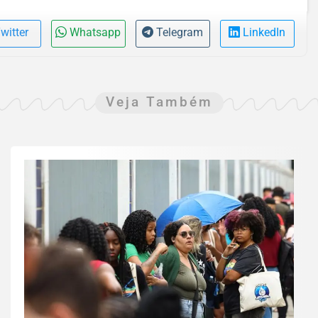
witter
Whatsapp
Telegram
LinkedIn
Veja Também