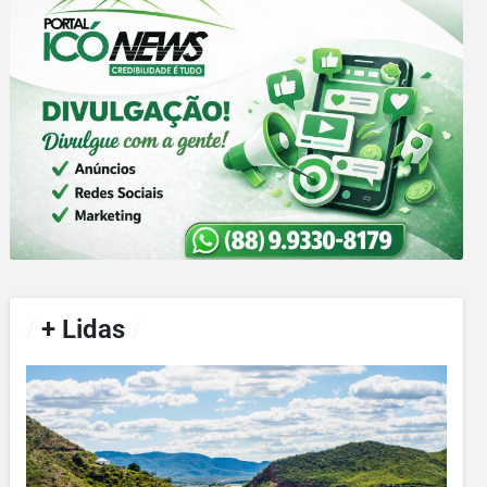
/
+ Lidas
/