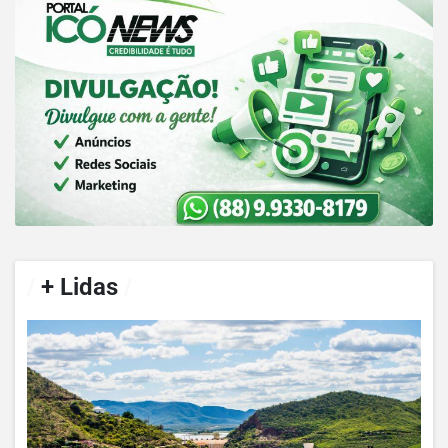
/
+ Lidas
/