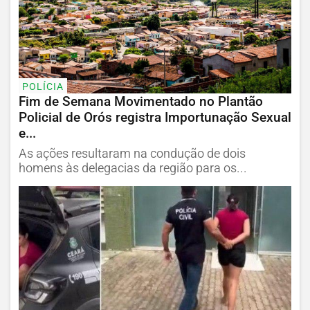
POLÍCIA
Fim de Semana Movimentado no Plantão
Policial de Orós registra Importunação Sexual
e...
As ações resultaram na condução de dois
homens às delegacias da região para os...