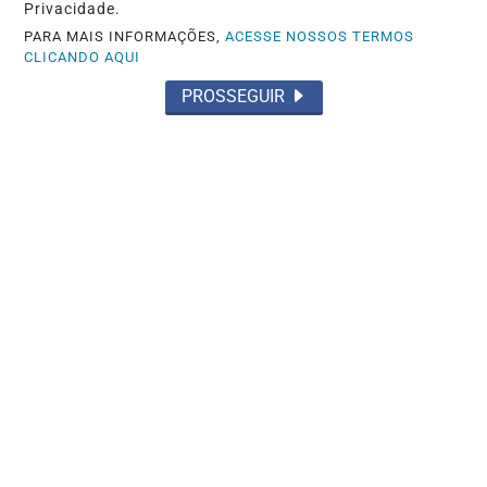
Privacidade.
PARA MAIS INFORMAÇÕES,
ACESSE NOSSOS TERMOS
CLICANDO AQUI
PROSSEGUIR
SOCIAL
2ª Edição do Casamento Social
oficializa a união de 20 casais em Icó
Saiba Mais