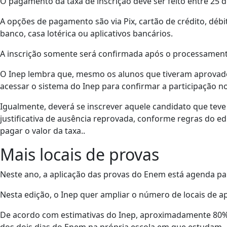
O pagamento da taxa de inscrição deve ser feito entre 25 d
A opções de pagamento são via Pix, cartão de crédito, débi
banco, casa lotérica ou aplicativos bancários.
A inscrição somente será confirmada após o processament
O Inep lembra que, mesmo os alunos que tiveram aprovado 
acessar o sistema do Inep para confirmar a participação n
Igualmente, deverá se inscrever aquele candidato que teve
justificativa de ausência reprovada, conforme regras do ed
pagar o valor da taxa..
Mais locais de provas
Neste ano, a aplicação das provas do Enem está agenda p
Nesta edição, o Inep quer ampliar o número de locais de ap
De acordo com estimativas do Inep, aproximadamente 80% 