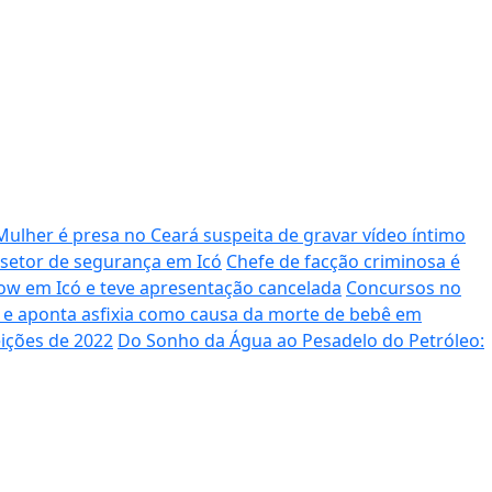
Mulher é presa no Ceará suspeita de gravar vídeo íntimo
setor de segurança em Icó
Chefe de facção criminosa é
ow em Icó e teve apresentação cancelada
Concursos no
l e aponta asfixia como causa da morte de bebê em
eições de 2022
Do Sonho da Água ao Pesadelo do Petróleo: