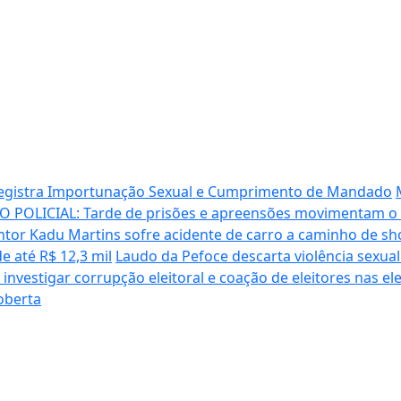
registra Importunação Sexual e Cumprimento de Mandado
 POLICIAL: Tarde de prisões e apreensões movimentam o 
ntor Kadu Martins sofre acidente de carro a caminho de sh
de até R$ 12,3 mil
Laudo da Pefoce descarta violência sexua
investigar corrupção eleitoral e coação de eleitores nas el
oberta