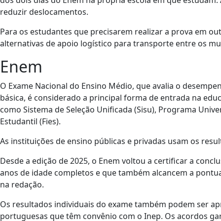
dos dois dias do Enem na própria escola em que estudam. A
reduzir deslocamentos.
Para os estudantes que precisarem realizar a prova em o
alternativas de apoio logístico para transporte entre os mu
Enem
O Exame Nacional do Ensino Médio, que avalia o desempen
básica, é considerado a principal forma de entrada na edu
como Sistema de Seleção Unificada (Sisu), Programa Unive
Estudantil (Fies).
As instituições de ensino públicas e privadas usam os resu
Desde a edição de 2025, o Enem voltou a certificar a conc
anos de idade completos e que também alcancem a pontu
na redação.
Os resultados individuais do exame também podem ser apro
portuguesas que têm convênio com o Inep. Os acordos gar