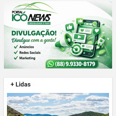
/
+ Lidas
/