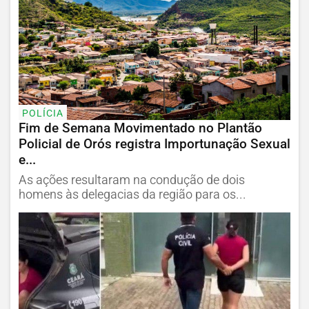
POLÍCIA
Fim de Semana Movimentado no Plantão
Policial de Orós registra Importunação Sexual
e...
As ações resultaram na condução de dois
homens às delegacias da região para os...