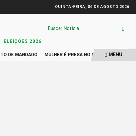
QUINTA-FEIRA, 06 DE AGOSTO 2026
ELEIÇÕES 2026
MENU
NTO DE MANDADO
MULHER É PRESA NO CEARÁ SUSPEITA DE