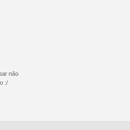
sar não
o :/