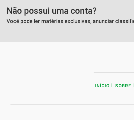
Não possui uma conta?
Você pode ler matérias exclusivas, anunciar classif
|
|
INÍCIO
SOBRE
Termos de Uso e Privacidade
Esse site utiliza cookies para melhorar sua ex
com nossos Termos de Uso e Privacidade.