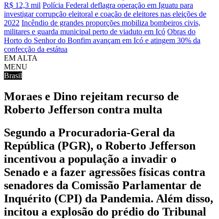
R$ 12,3 mil
Polícia Federal deflagra operação em Iguatu para
investigar corrupção eleitoral e coação de eleitores nas eleições de
2022
Incêndio de grandes proporções mobiliza bombeiros civis,
militares e guarda municipal perto de viaduto em Icó
Obras do
Horto do Senhor do Bonfim avançam em Icó e atingem 30% da
confecção da estátua
EM ALTA
MENU
Brasil
Moraes e Dino rejeitam recurso de
Roberto Jefferson contra multa
Segundo a Procuradoria-Geral da
República (PGR), o Roberto Jefferson
incentivou a população a invadir o
Senado e a fazer agressões físicas contra
senadores da Comissão Parlamentar de
Inquérito (CPI) da Pandemia. Além disso,
incitou a explosão do prédio do Tribunal