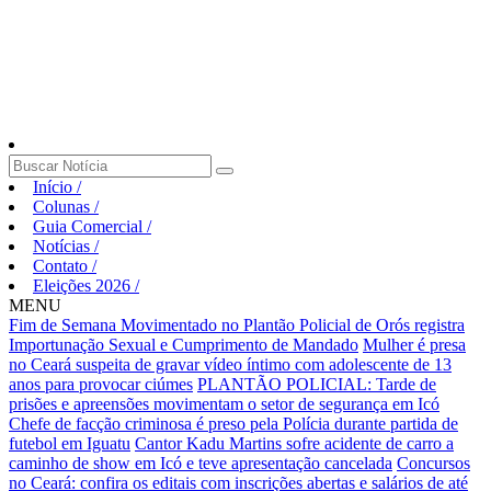
Início
/
Colunas
/
Guia Comercial
/
Notícias
/
Contato
/
Eleições 2026
/
MENU
Fim de Semana Movimentado no Plantão Policial de Orós registra
Importunação Sexual e Cumprimento de Mandado
Mulher é presa
no Ceará suspeita de gravar vídeo íntimo com adolescente de 13
anos para provocar ciúmes
PLANTÃO POLICIAL: Tarde de
prisões e apreensões movimentam o setor de segurança em Icó
Chefe de facção criminosa é preso pela Polícia durante partida de
futebol em Iguatu
Cantor Kadu Martins sofre acidente de carro a
caminho de show em Icó e teve apresentação cancelada
Concursos
no Ceará: confira os editais com inscrições abertas e salários de até