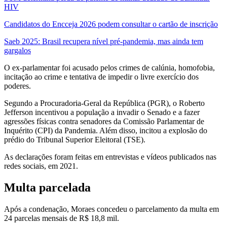
HIV
Candidatos do Encceja 2026 podem consultar o cartão de inscrição
Saeb 2025: Brasil recupera nível pré-pandemia, mas ainda tem
gargalos
O ex-parlamentar foi acusado pelos crimes de calúnia, homofobia,
incitação ao crime e tentativa de impedir o livre exercício dos
poderes.
Segundo a Procuradoria-Geral da República (PGR), o Roberto
Jefferson incentivou a população a invadir o Senado e a fazer
agressões físicas contra senadores da Comissão Parlamentar de
Inquérito (CPI) da Pandemia. Além disso, incitou a explosão do
prédio do Tribunal Superior Eleitoral (TSE).
As declarações foram feitas em entrevistas e vídeos publicados nas
redes sociais, em 2021.
Multa parcelada
Após a condenação, Moraes concedeu o parcelamento da multa em
24 parcelas mensais de R$ 18,8 mil.