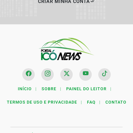
CRIAR MINHA CONTA
INÍCIO
|
SOBRE
|
PAINEL DO LEITOR
|
TERMOS DE USO E PRIVACIDADE
|
FAQ
|
CONTATO
Termos de Uso e Privacidade
Esse site utiliza cookies para melhorar sua experiência
de navegação. Ao continuar o acesso, entendemos que
você concorda com nossos Termos de Uso e