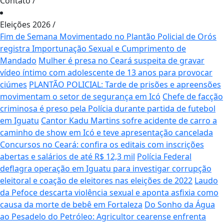
Contato
/
Eleições 2026
/
Fim de Semana Movimentado no Plantão Policial de Orós
registra Importunação Sexual e Cumprimento de
Mandado
Mulher é presa no Ceará suspeita de gravar
vídeo íntimo com adolescente de 13 anos para provocar
ciúmes
PLANTÃO POLICIAL: Tarde de prisões e apreensões
movimentam o setor de segurança em Icó
Chefe de facção
criminosa é preso pela Polícia durante partida de futebol
em Iguatu
Cantor Kadu Martins sofre acidente de carro a
caminho de show em Icó e teve apresentação cancelada
Concursos no Ceará: confira os editais com inscrições
abertas e salários de até R$ 12,3 mil
Polícia Federal
deflagra operação em Iguatu para investigar corrupção
eleitoral e coação de eleitores nas eleições de 2022
Laudo
da Pefoce descarta violência sexual e aponta asfixia como
causa da morte de bebê em Fortaleza
Do Sonho da Água
ao Pesadelo do Petróleo: Agricultor cearense enfrenta