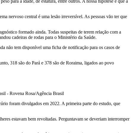
o para a idade, de estatura, entre outros. A nossa hipótese é que a
ma nervoso central é uma lesão irreversível. As pessoas vão ter que
agnóstico formado ainda. Todas suspeitas de terem relação com a
andou cadeiras de rodas para o Ministério da Saúde.
nda não tem disponível uma ficha de notificação para os casos de
unto, 318 são do Pará e 378 são de Roraima, ligados ao povo
sil - Rovena Rosa/Agência Brasil
rio foram divulgados em 2022. A primeira parte do estudo, que
lheres estavam bem revoltadas. Perguntavam se deveriam interromper