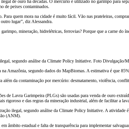
egal de ouro há décadas. O mercúrio é utilizado no garimpo para separa
mo de peixes contaminados.
so. Para quem mora na cidade é muito fácil. Vão nas prateleiras, compr
 outro lugar”, diz Alessandra.
garimpo, mineração, hidrelétricas, ferrovias? Porque que a carne do í
egal, segundo análise da Climate Policy Initiative. Foto Divulgação/M
tra na Amazônia, segundo dados do MapBiomas. A estimativa é que 85% 
para além da contaminação por mercúrio: desmatamento, violência, confli
s de Lavra Garimpeira (PLGs) são usadas para venda de ouro extraído
is rigoroso e das regras da mineração industrial, além de facilitar a la
ção ilegal, segundo análise da Climate Policy Initiative. A atividade
ação (ANM).
al em âmbito estadual e falta de transparência para implementar salvagu