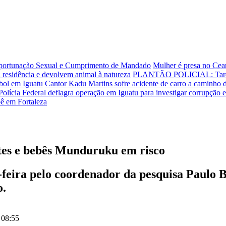
Importunação Sexual e Cumprimento de Mandado
Mulher é presa no Cear
 residência e devolvem animal à natureza
PLANTÃO POLICIAL: Tarde d
ebol em Iguatu
Cantor Kadu Martins sofre acidente de carro a caminho 
Polícia Federal deflagra operação em Iguatu para investigar corrupção el
bê em Fortaleza
tes e bebês Munduruku em risco
feira pelo coordenador da pesquisa Paulo B
o.
 08:55