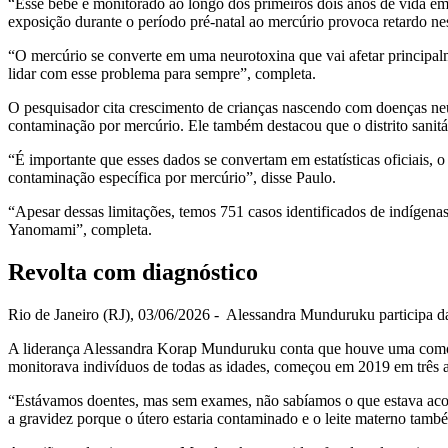
“Esse bebê é monitorado ao longo dos primeiros dois anos de vida em 
exposição durante o período pré-natal ao mercúrio provoca retardo n
“O mercúrio se converte em uma neurotoxina que vai afetar principalm
lidar com esse problema para sempre”, completa.
O pesquisador cita crescimento de crianças nascendo com doenças neu
contaminação por mercúrio. Ele também destacou que o distrito sanitá
“É importante que esses dados se convertam em estatísticas oficiais, 
contaminação específica por mercúrio”, disse Paulo.
“Apesar dessas limitações, temos 751 casos identificados de indígen
Yanomami”, completa.
Revolta com diagnóstico
Rio de Janeiro (RJ), 03/06/2026 - Alessandra Munduruku participa 
A liderança Alessandra Korap Munduruku conta que houve uma comoçã
monitorava indivíduos de todas as idades, começou em 2019 em três 
“Estávamos doentes, mas sem exames, não sabíamos o que estava aco
a gravidez porque o útero estaria contaminado e o leite materno també