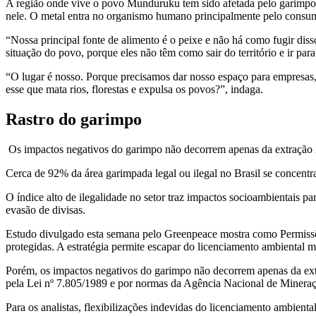
A região onde vive o povo Munduruku tem sido afetada pelo garimpo il
nele. O metal entra no organismo humano principalmente pelo consu
“Nossa principal fonte de alimento é o peixe e não há como fugir dis
situação do povo, porque eles não têm como sair do território e ir para
“O lugar é nosso. Porque precisamos dar nosso espaço para empresas, 
esse que mata rios, florestas e expulsa os povos?”, indaga.
Rastro do garimpo
Os impactos negativos do garimpo não decorrem apenas da extração il
Cerca de 92% da área garimpada legal ou ilegal no Brasil se concen
O índice alto de ilegalidade no setor traz impactos socioambientais 
evasão de divisas.
Estudo divulgado esta semana pelo Greenpeace mostra como Permissõe
protegidas. A estratégia permite escapar do licenciamento ambiental ma
Porém, os impactos negativos do garimpo não decorrem apenas da extra
pela Lei nº 7.805/1989 e por normas da Agência Nacional de Miner
Para os analistas, flexibilizações indevidas do licenciamento ambient