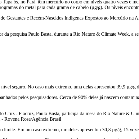
 Tapajós, no Pará, têm mercúrio no corpo em níveis quatro vezes e mei
ramas do metal para cada grama de cabelo (µg/g). Os níveis encontra
l de Gestantes e Recém-Nascidos Indígenas Expostos ao Mercúrio na A
or da pesquisa Paulo Basta, durante a Rio Nature & Climate Week, a s
ível seguro. No caso mais extremo, uma delas apresentou 39,9 µg/g do
panhados pelos pesquisadores. Cerca de 90% deles já nascem contamina
o Cruz - Fiocruz, Paulo Basta, participa da mesa do Rio Nature & Cli
 - Rovena Rosa/Agência Brasil
o limite. Em um caso extremo, um deles apresentou 30,8 µg/g, 15 veze