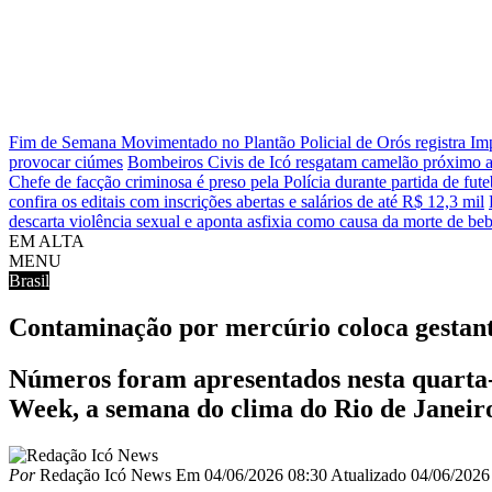
Fim de Semana Movimentado no Plantão Policial de Orós registra 
provocar ciúmes
Bombeiros Civis de Icó resgatam camelão próximo a
Chefe de facção criminosa é preso pela Polícia durante partida de fut
confira os editais com inscrições abertas e salários de até R$ 12,3 mil
descarta violência sexual e aponta asfixia como causa da morte de be
EM ALTA
MENU
Brasil
Contaminação por mercúrio coloca gestan
Números foram apresentados nesta quarta-
Week, a semana do clima do Rio de Janeir
Por
Redação Icó News
Em
04/06/2026 08:30
Atualizado
04/06/2026