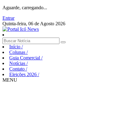
Aguarde, carregando...
Entrar
Quinta-feira, 06 de Agosto 2026
Início
/
Colunas
/
Guia Comercial
/
Notícias
/
Contato
/
Eleições 2026
/
MENU