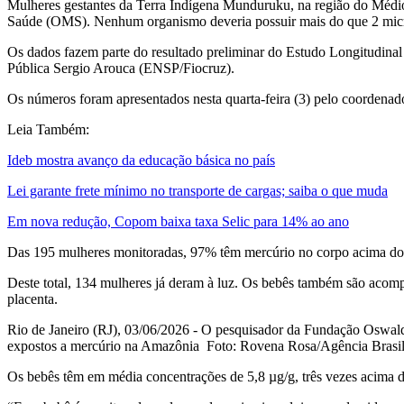
Mulheres gestantes da Terra Indígena Munduruku, na região do Médio
Saúde (OMS). Nenhum organismo deveria possuir mais do que 2 microg
Os dados fazem parte do resultado preliminar do Estudo Longitudina
Pública Sergio Arouca (ENSP/Fiocruz).
Os números foram apresentados nesta quarta-feira (3) pelo coordenad
Leia Também:
Ideb mostra avanço da educação básica no país
Lei garante frete mínimo no transporte de cargas; saiba o que muda
Em nova redução, Copom baixa taxa Selic para 14% ao ano
Das 195 mulheres monitoradas, 97% têm mercúrio no corpo acima do n
Deste total, 134 mulheres já deram à luz. Os bebês também são acom
placenta.
Rio de Janeiro (RJ), 03/06/2026 - O pesquisador da Fundação Oswald
expostos a mercúrio na Amazônia Foto: Rovena Rosa/Agência Brasil
Os bebês têm em média concentrações de 5,8 µg/g, três vezes acima d