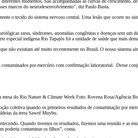
diferentes momentos. São acompanhadas as curvas de crescimento, de pes
esses marcos do neurodesenvolvimento”, diz Paulo Basta.
ente o tecido do sistema nervoso central. Uma lesão que ocorre no siste
rológicas raras, síndromes, anomalias congênitas e doenças sem um di
rio especial indígena Rio Tapajós foi a unidade de saúde que mais dem
o que não existiam até muito recentemente no Brasil. O nosso sistema ai
as contaminados por mercúrio com confirmação laboratorial. Desse conj
da mesa do Rio Nature & Climate Week Foto: Rovena Rosa/Agência Bra
o coletiva quando os primeiros resultados de contaminação por mercú
aldeias da terra Sawré Muybu.
ntecendo. Quando tivemos os resultados, fizemos uma reunião e as mu
m poderia contaminar os filhos”, conta.