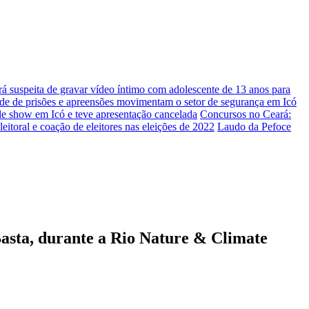
á suspeita de gravar vídeo íntimo com adolescente de 13 anos para
e prisões e apreensões movimentam o setor de segurança em Icó
de show em Icó e teve apresentação cancelada
Concursos no Ceará:
eitoral e coação de eleitores nas eleições de 2022
Laudo da Pefoce
asta, durante a Rio Nature & Climate