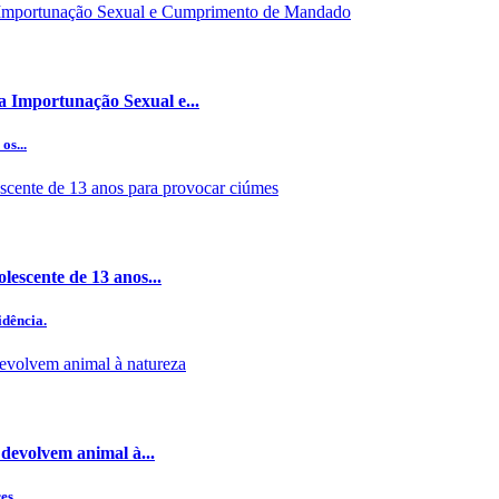
a Importunação Sexual e...
os...
lescente de 13 anos...
idência.
devolvem animal à...
res