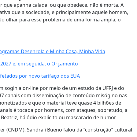
her que apanha calada, ou que obedece, não é morta. A
ativa que a sociedade, e principalmente aquele homem,
 não olhar para esse problema de uma forma ampla, o
programas Desenrola e Minha Casa, Minha Vida
e 2027 e, em seguida, o Orçamento
fetados por novo tarifaço dos EUA
misoginia on-line por meio de um estudo da UFRJ e do
 137 canais com disseminação de conteúdo misógino nas
monetizados e que o material teve quase 4 bilhões de
 canais é tocada por homens, com ataques, sobretudo, a
Beatriz, há ódio explícito ou mascarado de humor.
er (CNDM), Sandrali Bueno falou da “construção” cultural