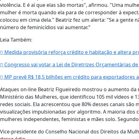
violência. E é aí que elas são mortas", afirmou. "Uma mul
mulher é morta quando ela para de corresponder à expect
colocou em cima dela." Beatriz fez um alerta: "Se a gente
número de feminicídios vai aumentar.”
Leia Também:
Medida provisória reforça crédito e habitação e altera 
Congresso vai votar a Lei de Diretrizes Orçamentárias d
MP prevê R$ 18,5 bilhões em crédito para exportadores a
Ataques on-line Beatriz Figueiredo mostrou o aumento da 
Ministério das Mulheres, que identificou 105 mil vídeos e
redes sociais. Ela acrescentou que 80% desses canais são 
visualizações impulsionadas por algoritmo. A maioria dos
mulheres independentes, feministas e mães solo. Segundo 
Vice-presidente do Conselho Nacional dos Direitos da Mulh