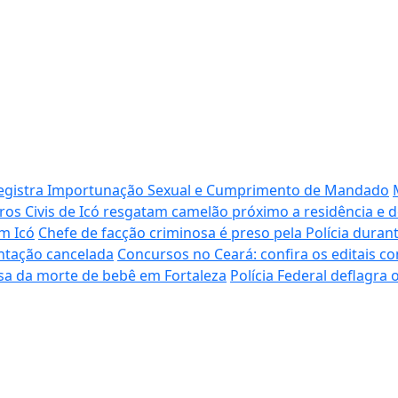
registra Importunação Sexual e Cumprimento de Mandado
os Civis de Icó resgatam camelão próximo a residência e 
m Icó
Chefe de facção criminosa é preso pela Polícia duran
ntação cancelada
Concursos no Ceará: confira os editais com
usa da morte de bebê em Fortaleza
Polícia Federal deflagra