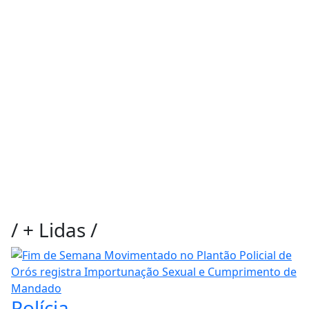
/
+ Lidas
/
Polícia