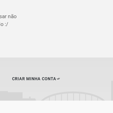
sar não
o :/
CRIAR MINHA CONTA