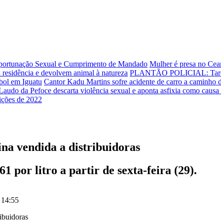
Importunação Sexual e Cumprimento de Mandado
Mulher é presa no Cear
 residência e devolvem animal à natureza
PLANTÃO POLICIAL: Tarde d
ebol em Iguatu
Cantor Kadu Martins sofre acidente de carro a caminho 
Laudo da Pefoce descarta violência sexual e aponta asfixia como causa
eições de 2022
ina vendida a distribuidoras
 por litro a partir de sexta-feira (29).
 14:55