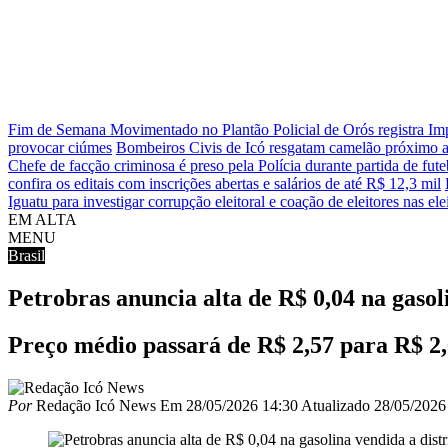
Fim de Semana Movimentado no Plantão Policial de Orós registra 
provocar ciúmes
Bombeiros Civis de Icó resgatam camelão próximo a
Chefe de facção criminosa é preso pela Polícia durante partida de fut
confira os editais com inscrições abertas e salários de até R$ 12,3 mil
Iguatu para investigar corrupção eleitoral e coação de eleitores nas el
EM ALTA
MENU
Brasil
Petrobras anuncia alta de R$ 0,04 na gasol
Preço médio passará de R$ 2,57 para R$ 2,61
Por
Redação Icó News
Em
28/05/2026 14:30
Atualizado
28/05/2026