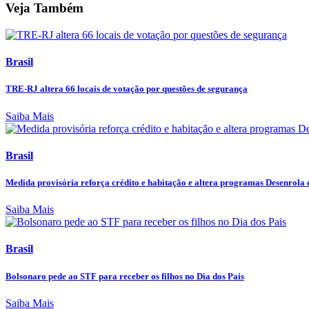
Veja Também
Brasil
TRE-RJ altera 66 locais de votação por questões de segurança
Saiba Mais
Brasil
Medida provisória reforça crédito e habitação e altera programas Desenrola e
Saiba Mais
Brasil
Bolsonaro pede ao STF para receber os filhos no Dia dos Pais
Saiba Mais