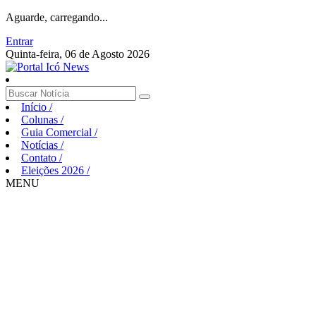
Aguarde, carregando...
Entrar
Quinta-feira, 06 de Agosto 2026
Início
/
Colunas
/
Guia Comercial
/
Notícias
/
Contato
/
Eleições 2026
/
MENU