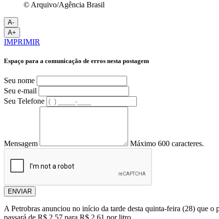
© Arquivo/Agência Brasil
A-
A+
IMPRIMIR
Espaço para a comunicação de erros nesta postagem
Seu nome
Seu e-mail
Seu Telefone
Mensagem
Máximo 600 caracteres.
ENVIAR
A Petrobras anunciou no início da tarde desta quinta-feira (28) que o 
passará de R$ 2,57 para R$ 2,61 por litro.