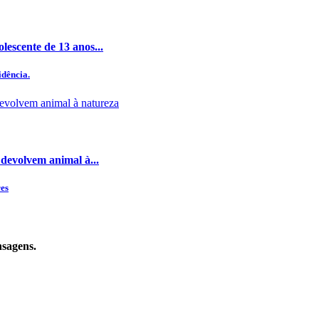
lescente de 13 anos...
idência.
devolvem animal à...
res
nsagens.