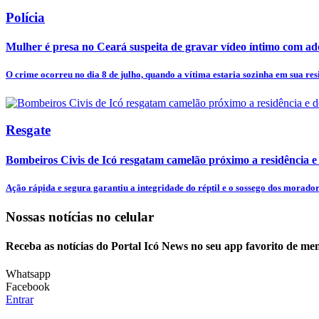
Polícia
Mulher é presa no Ceará suspeita de gravar vídeo íntimo com ado
O crime ocorreu no dia 8 de julho, quando a vítima estaria sozinha em sua res
Resgate
Bombeiros Civis de Icó resgatam camelão próximo a residência e 
Ação rápida e segura garantiu a integridade do réptil e o sossego dos morado
Nossas notícias
no celular
Receba as notícias do Portal Icó News no seu app favorito de me
Whatsapp
Facebook
Entrar