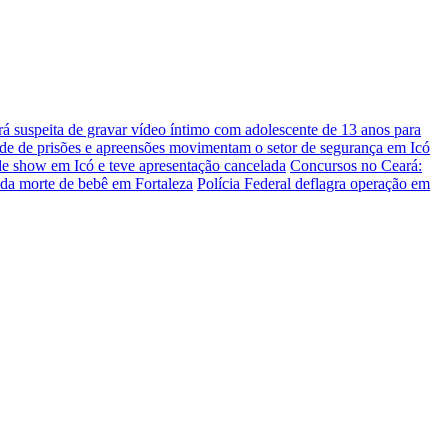
á suspeita de gravar vídeo íntimo com adolescente de 13 anos para
e prisões e apreensões movimentam o setor de segurança em Icó
de show em Icó e teve apresentação cancelada
Concursos no Ceará:
 da morte de bebê em Fortaleza
Polícia Federal deflagra operação em