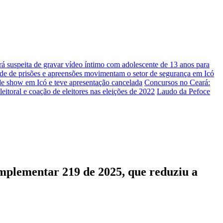
á suspeita de gravar vídeo íntimo com adolescente de 13 anos para
e prisões e apreensões movimentam o setor de segurança em Icó
de show em Icó e teve apresentação cancelada
Concursos no Ceará:
eitoral e coação de eleitores nas eleições de 2022
Laudo da Pefoce
mplementar 219 de 2025, que reduziu a