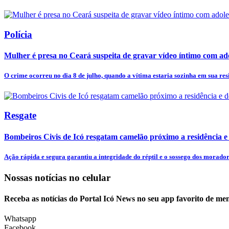
Polícia
Mulher é presa no Ceará suspeita de gravar vídeo íntimo com ado
O crime ocorreu no dia 8 de julho, quando a vítima estaria sozinha em sua res
Resgate
Bombeiros Civis de Icó resgatam camelão próximo a residência e 
Ação rápida e segura garantiu a integridade do réptil e o sossego dos morado
Nossas notícias
no celular
Receba as notícias do Portal Icó News no seu app favorito de me
Whatsapp
Facebook