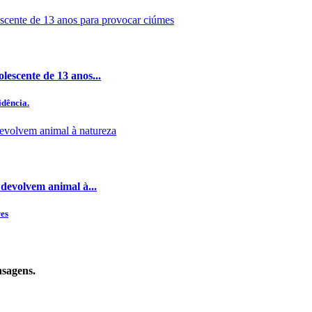
lescente de 13 anos...
idência.
devolvem animal à...
res
nsagens.