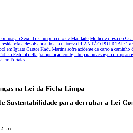
Importunação Sexual e Cumprimento de Mandado
Mulher é presa no Cear
 residência e devolvem animal à natureza
PLANTÃO POLICIAL: Tarde d
ebol em Iguatu
Cantor Kadu Martins sofre acidente de carro a caminho 
Polícia Federal deflagra operação em Iguatu para investigar corrupção el
bê em Fortaleza
anças na Lei da Ficha Limpa
de Sustentabilidade para derrubar a Lei Co
 21:55