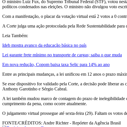
O ministro Luiz Fux, do Supremo Tribunal Federal (STF), votou nesta 
políticos condenados nas eleições. O ministro não divulgou voto escri
Com a manifestação, o placar da votação virtual está 2 votos a 0 contra
A Corte julga uma ação protocolada pela Rede Sustentabilidade para 
Leia Também:
Ideb mostra avanço da educação básica no país
Lei garante frete mínimo no transporte de cargas; saiba o que muda
Em nova redução, Copom baixa taxa Selic para 14% ao ano
Entre as principais mudanças, a lei unificou em 12 anos o prazo máxi
Se esse dispositivo for validado pela Corte, a decisão pode liberar 
Anthony Garotinho e Sérgio Cabral.
A lei também mudou marco de contagem do prazo de inelegibilidade de
cumprimento da pena, como ocorre atualmente.
O julgamento virtual prossegue até sexta-feira (29). Faltam os votos de
FONTE/CRÉDITOS:
Andre Richter - Repórter da Agência Brasil