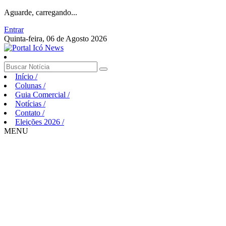
Aguarde, carregando...
Entrar
Quinta-feira, 06 de Agosto 2026
Início
/
Colunas
/
Guia Comercial
/
Notícias
/
Contato
/
Eleições 2026
/
MENU