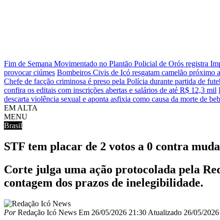
Fim de Semana Movimentado no Plantão Policial de Orós registra 
provocar ciúmes
Bombeiros Civis de Icó resgatam camelão próximo a
Chefe de facção criminosa é preso pela Polícia durante partida de fut
confira os editais com inscrições abertas e salários de até R$ 12,3 mil
descarta violência sexual e aponta asfixia como causa da morte de be
EM ALTA
MENU
Brasil
STF tem placar de 2 votos a 0 contra mud
Corte julga uma ação protocolada pela Re
contagem dos prazos de inelegibilidade.
Por
Redação Icó News
Em
26/05/2026 21:30
Atualizado
26/05/2026