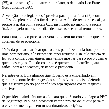
(25), a apresentação do parecer do relator, o deputado Leo Prates
(Republicanos-BA).
A votação no colegiado está prevista para quarta-feira (27), com
análise do plenário até o fim da semana. Além de reduzir a escala, a
proposta acaba com a escala 6x1, instituindo no máximo a escala
5x2, com pelo menos dois dias de descanso semanal remunerado.
Para Lula, o texto precisa ser votado e quem for contra tem que ter a
coragem de se posicionar.
"Não dá para aceitar ficar quatro anos para fazer, meia hora por ano,
uma hora por ano, aí é brincar de fazer redução. Está aí o projeto de
lei, vota contra quem quiser, mas vamos mostrar para o povo quem é
quem nesse país. O dado concreto é que será um benefício para a
saúde, para a educação", destacou o presidente.
Na entrevista, Lula afirmou que governo está empenhado em
garantir o controle de preços dos combustíveis no país e defendeu
que a fiscalização do poder público seja rigorosa contra reajustes
abusivos.
O presidente ainda fez um apelo para que o Senado vote logo a PEC
da Segurança Pública e prometeu vetar o projeto de lei que permite
o envio de mensagem em massa durante as eleições.