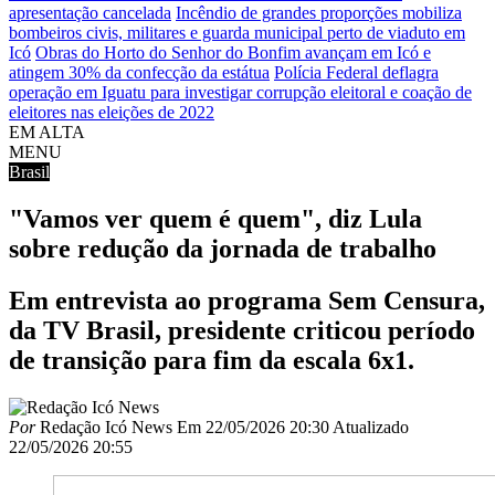
apresentação cancelada
Incêndio de grandes proporções mobiliza
bombeiros civis, militares e guarda municipal perto de viaduto em
Icó
Obras do Horto do Senhor do Bonfim avançam em Icó e
atingem 30% da confecção da estátua
Polícia Federal deflagra
operação em Iguatu para investigar corrupção eleitoral e coação de
eleitores nas eleições de 2022
EM ALTA
MENU
Brasil
"Vamos ver quem é quem", diz Lula
sobre redução da jornada de trabalho
Em entrevista ao programa Sem Censura,
da TV Brasil, presidente criticou período
de transição para fim da escala 6x1.
Por
Redação Icó News
Em
22/05/2026 20:30
Atualizado
22/05/2026 20:55