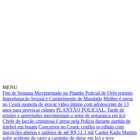
MENU
Fim de Semana Movimentado no Plantão Policial de Orós registra
Importunação Sexual e Cumprimento de Mandado
Mulher é presa
no Ceará suspeita de gravar vídeo íntimo com adolescente de 13
anos para provocar ciúmes
PLANTÃO POLICIAL: Tarde de
prisões e apreensões movimentam o setor de segurança em Icó
Chefe de facção criminosa é preso pela Polícia durante partida de
futebol em Iguatu
Concursos no Ceará: confira os editais com
inscrições abertas e salários de até R$ 12,3 mil
Cantor Kadu Martins
sofre acidente de carro a caminho de show em Icó e teve